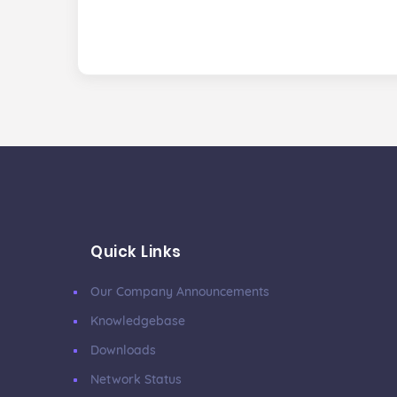
Quick Links
Our Company Announcements
Knowledgebase
Downloads
Network Status