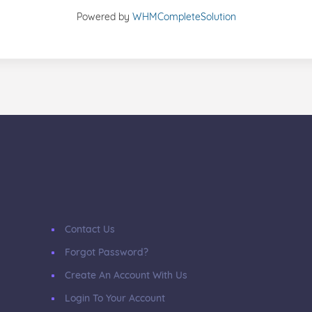
Powered by
WHMCompleteSolution
Contact Us
Forgot Password?
Create An Account With Us
Login To Your Account