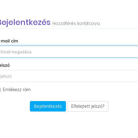
Bejelentkezés
Hozzáférés korlátozva
-mail cím
elszó
Emlékezz rám
Elfelejtett jelszó?