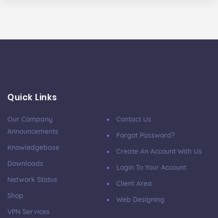
Quick Links
Our Company
Contact Us
Announcements
Forgot Password?
Knowledgebase
Create An Account With Us
Downloads
Login To Your Account
Network Status
Client Area
Shop
Web Designing
VPN Services