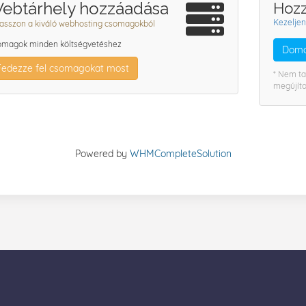
ebtárhely hozzáadása
Hozz
Kezeljen
asszon a kiváló webhosting csomagokból
magok minden költségvetéshez
Doma
Fedezze fel csomagokat most
* Nem t
megújíto
Powered by
WHMCompleteSolution