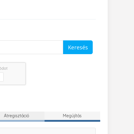
Keresés
kódot
Átregisztáció
Megújítás