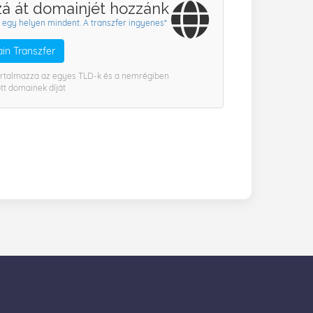
á át domainjét hozzánk
 egy helyen mindent. A transzfer ingyenes*
in Transzfer
artalmazza az egyes TLD-k és a nemrégiben
tt domainek díját