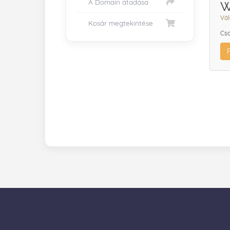
A Domain átadása
W
Vál
Kosár megtekintése
Cso