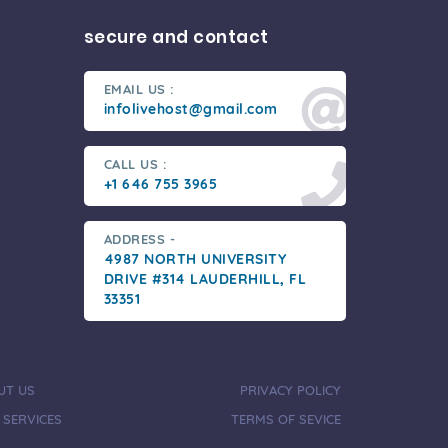
secure and contact
EMAIL US :
infolivehost@gmail.com
CALL US :
+1 646 755 3965
ADDRESS -
4987 NORTH UNIVERSITY
DRIVE #314 LAUDERHILL, FL
33351
UT US
PRIVACY POLICY
 SERVICES
TERMS OF SEVICE