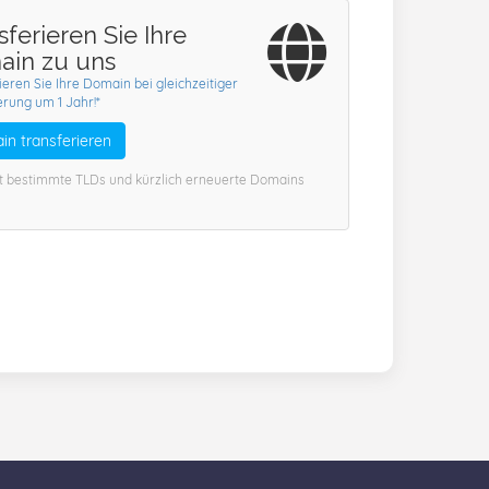
sferieren Sie Ihre
in zu uns
ieren Sie Ihre Domain bei gleichzeitiger
rung um 1 Jahr!*
n transferieren
ßt bestimmte TLDs und kürzlich erneuerte Domains