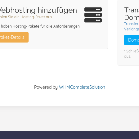
ebhosting hinzufügen
Tran
Doma
len Sie ein Hosting-Paket aus
Transfer
 haben Hosting-Pakete für alle Anforderungen
Verlänge
Paket-Details
Domai
* Schlie
aus.
Powered by
WHMCompleteSolution