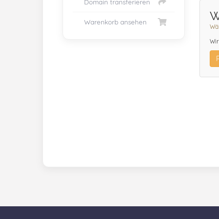
Domain transferieren
W
Warenkorb ansehen
Wäh
Wir