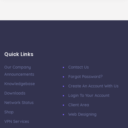
Quick Links
Our Company
Contact Us
Announcements
Forgot Password?
Knowledgebase
Create An Account With Us
Downloads
Login To Your Account
Network Status
Client Area
Shop
Web Designing
VPN Services