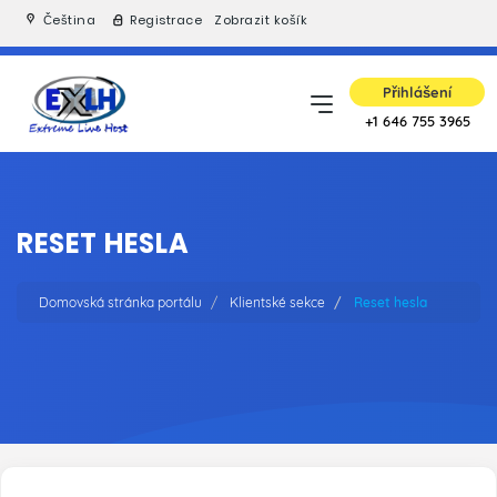
Čeština
Registrace
Zobrazit košík
Přihlášení
+1 646 755 3965
RESET HESLA
Domovská stránka portálu
Klientské sekce
Reset hesla