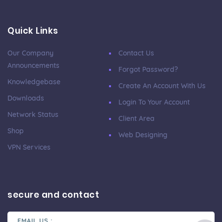
Quick Links
Our Company
Contact Us
Announcements
Forgot Password?
Knowledgebase
Create An Account With Us
Downloads
Login To Your Account
Network Status
Client Area
Shop
Web Designing
VPN Services
secure and contact
EMAIL US :