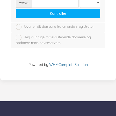
www.
Kontroller
Overfør dit domæne fra en anden registrator
Jeg vil bruge mit eksisterende domæne og
opdatere mine navneservere
Powered by
WHMCompleteSolution