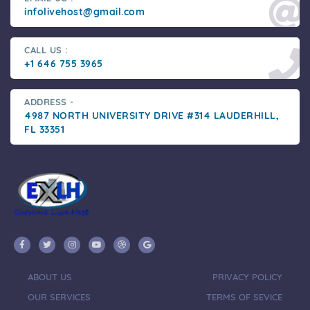
infolivehost@gmail.com
CALL US :
+1 646 755 3965
ADDRESS -
4987 NORTH UNIVERSITY DRIVE #314 LAUDERHILL,
FL 33351
ABOUT US
PRIVACY POLICY
OUR SERVICES
TERMS OF SEVICE