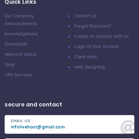
Quick Links
Our Company
Contact Us
Announcements
Forgot Password?
Knowledgebase
Create An Account With Us
Downloads
Login To Your Account
Network Status
Client Area
Shop
Web Designing
VPN Services
secure and contact
EMAIL US :
infolivehost@gmail.com