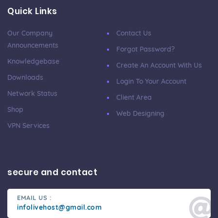
Quick Links
Our Company
Contact Us
Announcements
Forgot Password?
Knowledgebase
Create An Account With Us
Downloads
Login To Your Account
Network Status
Client Area
Shop
Web Designing
VPN Services
secure and contact
EMAIL US :
infolivehost@gmail.com